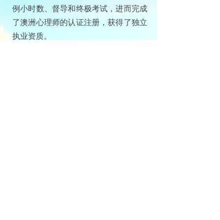
例小时数、督导和终极考试，进而完成
了澳洲心理师的认证注册，获得了独立
执业资质。
在实际心理咨询工作中应用到的咨询方
法，包括心理动力学（自体心理学导
向）、图示疗法 （schema therapy)、
眼动脱敏疗法（EMDR）、创伤疗愈、
体感疗法（ somatic therapy)、行为与
承诺疗法（ACT）、辩证行为疗法
（DBT）、认知行为疗法（CBT）、情
绪聚焦疗法 （EFT）、Internal Family
System（内部家庭系统疗法）、冥想治
疗等。
在大量的案例实践中，我更深刻的反思
了各种咨询方法、流派的利弊，进而选
择了图示疗法进一步精进。我又用了一